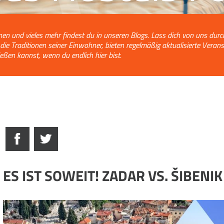
nen und vieles mehr findest du in unseren Blogs. Lass dich von uns dur
e Traditionen seiner Einwohner, bieten regelmäßig aktualisierte Verans
ßen kannst, wenn du endlich hier bist.
ES IST SOWEIT! ZADAR VS. ŠIBENIK 