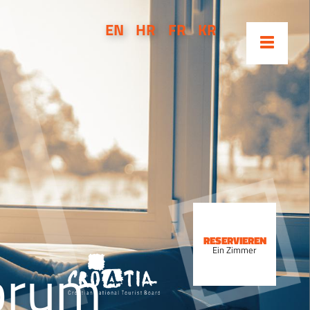
EN
HR
FR
KR
RESERVIEREN
Ein Zimmer
Forum