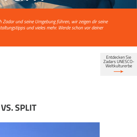
ch Zadar und seine Umgebung führen, wir zeigen dir seine
taltungstipps und vieles mehr. Werde schon vor deiner
Entdecken Sie
Zadars UNESCO-
Weltkulturerbe
VS. SPLIT