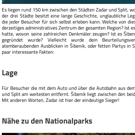
Es liegen rund 150 km zwischen den Städten Zadar und Split, wo
der drei Städte besitzt eine lange Geschichte, unglaubliche 
die jeder Besucher für sich selbst erleben kann. Welche von diese
derzeitiges administratives Zentrum der gesamten Region? Ist e
hatte, wovon seine zahlreichen Denkmäler zeugen? Ist es Šibeni
gegründet wurde? Vielleicht wurde dein Beurteilungs
atemberaubenden Ausblicken in Šibenik, oder fetten Partys in Sp
paar interessante Fakten:
Lage
Für Besucher die mit dem Auto und über die Autobahn aus de
und Split am weitesten entfernt. Šibenik liegt zwischen den bei
Mit anderen Worten, Zadar ist hier der eindeutige Sieger!
Nähe zu den Nationalparks