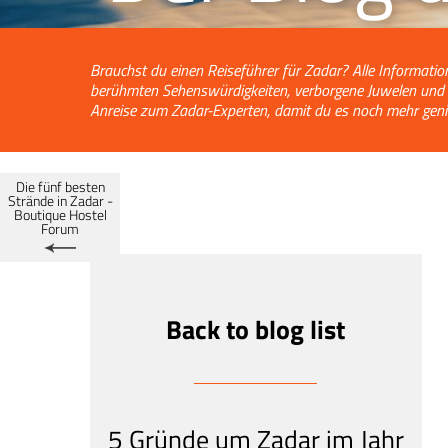
Brauchst du einen Reiseführer für Zadar? Alle Informatio
berühmten Sehenswürdigkeiten, verborgene Juwelen und di
Anreise zum Zadar-Experten, damit du es noch mehr genie
Die fünf besten
Strände in Zadar -
Boutique Hostel
Forum
Back to blog list
5 Gründe um Zadar im Jahr