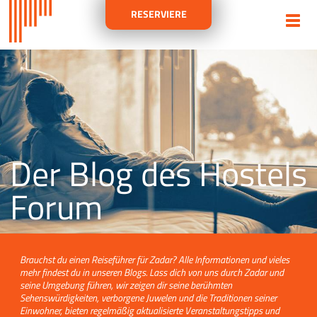
RESERVIERE
Der Blog des Hostels
Forum
Brauchst du einen Reiseführer für Zadar? Alle Informationen und vieles
mehr findest du in unseren Blogs. Lass dich von uns durch Zadar und
seine Umgebung führen, wir zeigen dir seine berühmten
Sehenswürdigkeiten, verborgene Juwelen und die Traditionen seiner
Einwohner, bieten regelmäßig aktualisierte Veranstaltungstipps und