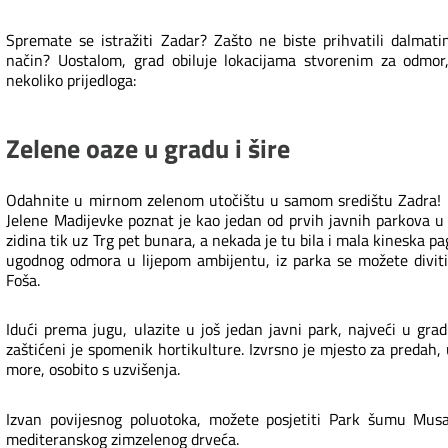
Spremate se istražiti Zadar? Zašto ne biste prihvatili dalmatin
način? Uostalom, grad obiluje lokacijama stvorenim za odmor
nekoliko prijedloga:
Zelene oaze u gradu i šire
Odahnite u mirnom zelenom utočištu u samom središtu Zadra! Ur
Jelene Madijevke poznat je kao jedan od prvih javnih parkova u 
zidina tik uz Trg pet bunara, a nekada je tu bila i mala kineska pa
ugodnog odmora u lijepom ambijentu, iz parka se možete divit
Foša.
Idući prema jugu, ulazite u još jedan javni park, najveći u grad
zaštićeni je spomenik hortikulture. Izvrsno je mjesto za predah
more, osobito s uzvišenja.
Izvan povijesnog poluotoka, možete posjetiti Park šumu Mus
mediteranskog zimzelenog drveća.