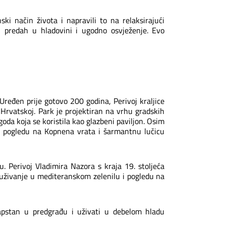
ski način života i napravili to na relaksirajući
, predah u hladovini i ugodno osvježenje. Evo
eđen prije gotovo 200 godina, Perivoj kraljice
Hrvatskoj. Park je projektiran na vrhu gradskih
goda koja se koristila kao glazbeni paviljon. Osim
i pogledu na Kopnena vrata i šarmantnu lučicu
u. Perivoj Vladimira Nazora s kraja 19. stoljeća
, uživanje u mediteranskom zelenilu i pogledu na
apstan u predgrađu i uživati u debelom hladu