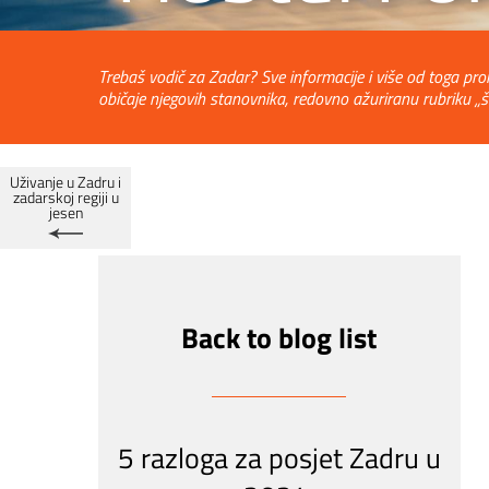
Trebaš vodič za Zadar? Sve informacije i više od toga pro
običaje njegovih stanovnika, redovno ažuriranu rubriku „š
Uživanje u Zadru i
zadarskoj regiji u
jesen
Back to blog list
5 razloga za posjet Zadru u