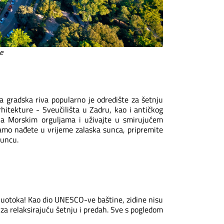
e
 gradska riva popularno je odredište za šetnju
rhitekture - Sveučilišta u Zadru, kao i antičkog
na Morskim orguljama i uživajte u smirujućem
tamo nađete u vrijeme zalaska sunca, pripremite
Suncu.
oluotoka! Kao dio UNESCO-ve baštine, zidine nisu
za relaksirajuću šetnju i predah. Sve s pogledom