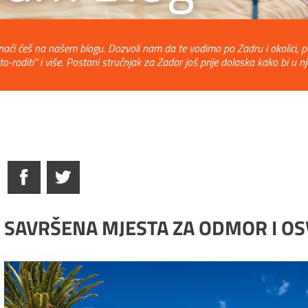
naći ćeš na našem blogu. Dozvoli nam da te vodimo po Zadru i okolici, po
to-raditi“ i više. Postani stručnjak za Zadar još prije dolaska kako bi
SAVRŠENA MJESTA ZA ODMOR I OS