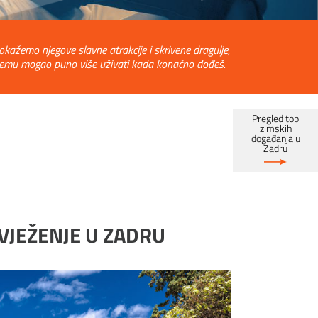
kažemo njegove slavne atrakcije i skrivene dragulje,
 u njemu mogao puno više uživati kada konačno dođeš.
Pregled top
zimskih
događanja u
Zadru
VJEŽENJE U ZADRU