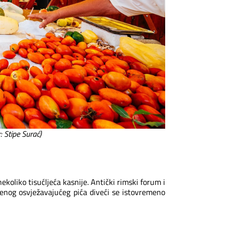
: Stipe Surać)
nekoliko tisućljeća kasnije. Antički rimski forum i
jenog osvježavajućeg pića diveći se istovremeno