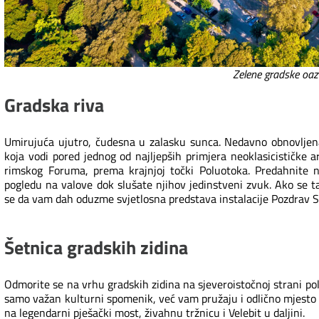
Zelene gradske oaz
Gradska riva
Umirujuća ujutro, čudesna u zalasku sunca. Nedavno obnovljena
koja vodi pored jednog od najljepših primjera neoklasicističke a
rimskog Foruma, prema krajnjoj točki Poluotoka. Predahnite 
pogledu na valove dok slušate njihov jedinstveni zvuk. Ako se 
se da vam dah oduzme svjetlosna predstava instalacije Pozdrav 
Šetnica gradskih zidina
Odmorite se na vrhu gradskih zidina na sjeveroistočnoj strani p
samo važan kulturni spomenik, već vam pružaju i odlično mjesto 
na legendarni pješački most, živahnu tržnicu i Velebit u daljini.