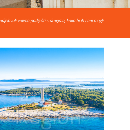
lovali volimo podijeliti s drugima, kako bi ih i oni mogli
Zadar
Region