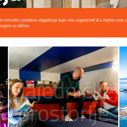
renutke i predivna događanja koja smo organizirali ili u kojima smo sudje
ru kojom se dičimo.
Zajedničke
prostorije