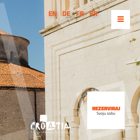
EN
DE
FR
KR
REZERVIRAJ
Svoju sobu