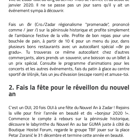
janvier 2020. Il ne se passe pas un jour sans qu'il y ait un
événement sympa à découvrir.
Fais un đir (Cro./Zadar régionalisme "promenade", prononcé
comme / jeer /) sur la péninsule historique et profite simplement
de l'ambiance festive de la ville. Profite de bon repas pour une
bouchée de pain, à partir de 10 € pour un menu du jour, dans
plusieurs bons restaurants avec un autocollant spécial «đir po
gradu». Tu trouveras ce même autocollant chez d’autres
commerçants, alors prends un souvenir, une boisson ou un billet à
un prix spécial. Consulte le programme d'animations pour les
concerts et les autres événements, fais du patin à glace au centre
sportif de Višnjik, fais un jeu d'évasion (escape room) et amuse-toi.
2. Fais la fête pour le réveillon du nouvel
an
C’est un OUI, 20 fois OUI à une fête du Nouvel An à Zadar ! Rejoins
la ville pour finir l’année en beauté et dis «bonjour 2020 !».
Commence le compte à rebours sur la péninsule historique,
découvre le labyrinthe du Nouvel An au bar GUMA juste à côté du
Boutique Hostel Forum, regarde le groupe TBF jouer sur la place
Petar Zoranić le 31 décembre et termine cette année en beauté.