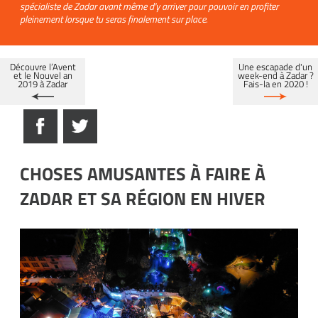
spécialiste de Zadar avant même d'y arriver pour pouvoir en profiter
pleinement lorsque tu seras finalement sur place.
Découvre l’Avent
Une escapade d'un
et le Nouvel an
week-end à Zadar ?
2019 à Zadar
Fais-la en 2020 !
CHOSES AMUSANTES À FAIRE À
ZADAR ET SA RÉGION EN HIVER