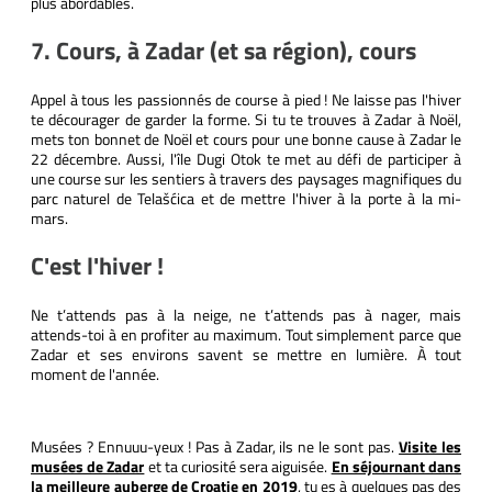
plus abordables.
7. Cours, à Zadar (et sa région), cours
Appel à tous les passionnés de course à pied ! Ne laisse pas l'hiver
te décourager de garder la forme. Si tu te trouves à Zadar à Noël,
mets ton bonnet de Noël et cours pour une bonne cause à Zadar le
22 décembre. Aussi, l'île Dugi Otok te met au défi de participer à
une course sur les sentiers à travers des paysages magnifiques du
parc naturel de Telašćica et de mettre l'hiver à la porte à la mi-
mars.
C'est l'hiver !
Ne t’attends pas à la neige, ne t’attends pas à nager, mais
attends-toi à en profiter au maximum. Tout simplement parce que
Zadar et ses environs savent se mettre en lumière. À tout
moment de l'année.
Musées ? Ennuuu-yeux ! Pas à Zadar, ils ne le sont pas.
Visite les
musées de Zadar
et ta curiosité sera aiguisée.
En séjournant dans
la meilleure auberge de Croatie en 2019
, tu es à quelques pas des