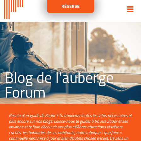
RÉSERVE
Blog de l'auberge
Forum
Besoin d'un guide de Zadar ? Tu trouveras toutes les infos nécessaires et
plus encore sur nos blogs. Laisse-nous te guider à travers Zadar et ses
environs et te faire découvrir ses plus célèbres attractions et trésors
cachés, les habitudes de ses habitants, notre rubrique « que faire »
continuellement mise à jour et bien d'autres choses encore. Deviens un