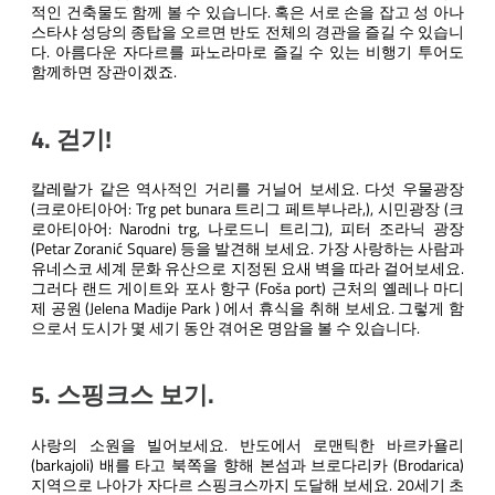
적인 건축물도 함께 볼 수 있습니다. 혹은 서로 손을 잡고 성 아나
스타샤 성당의 종탑을 오르면 반도 전체의 경관을 즐길 수 있습니
다. 아름다운 자다르를 파노라마로 즐길 수 있는 비행기 투어도
함께하면 장관이겠죠.
4. 걷기!
칼레랄가 같은 역사적인 거리를 거닐어 보세요. 다섯 우물광장
(크로아티아어: Trg pet bunara 트리그 페트부나라,), 시민광장 (크
로아티아어: Narodni trg, 나로드니 트리그), 피터 조라닉 광장
(Petar Zoranić Square) 등을 발견해 보세요. 가장 사랑하는 사람과
유네스코 세계 문화 유산으로 지정된 요새 벽을 따라 걸어보세요.
그러다 랜드 게이트와 포사 항구 (Foša port) 근처의 옐레나 마디
제 공원 (Jelena Madije Park ) 에서 휴식을 취해 보세요. 그렇게 함
으로서 도시가 몇 세기 동안 겪어온 명암을 볼 수 있습니다.
5. 스핑크스 보기.
사랑의 소원을 빌어보세요. 반도에서 로맨틱한 바르카욜리
(barkajoli) 배를 타고 북쪽을 향해 본섬과 브로다리카 (Brodarica)
지역으로 나아가 자다르 스핑크스까지 도달해 보세요. 20세기 초