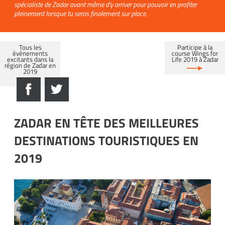
spécialiste de Zadar avant même d'y arriver pour pouvoir en profiter
pleinement lorsque tu seras finalement sur place.
Tous les
Participe à la
événements
course Wings for
excitants dans la
Life 2019 à Zadar
région de Zadar en
2019
ZADAR EN TÊTE DES MEILLEURES
DESTINATIONS TOURISTIQUES EN
2019