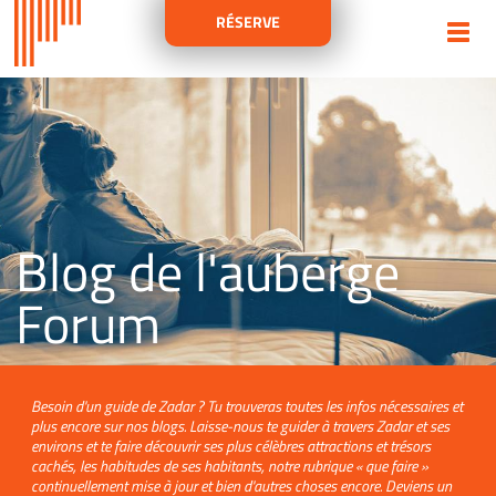
RÉSERVE
Blog de l'auberge
Forum
Besoin d'un guide de Zadar ? Tu trouveras toutes les infos nécessaires et
plus encore sur nos blogs. Laisse-nous te guider à travers Zadar et ses
environs et te faire découvrir ses plus célèbres attractions et trésors
cachés, les habitudes de ses habitants, notre rubrique « que faire »
continuellement mise à jour et bien d'autres choses encore. Deviens un